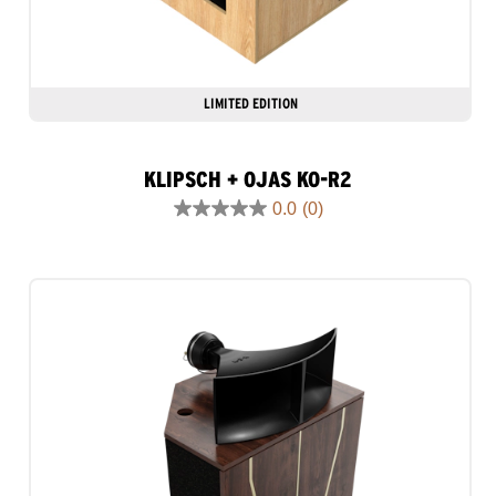
LIMITED EDITION
KLIPSCH + OJAS KO-R2
0.0
(0)
0.0
out
of
5
stars.