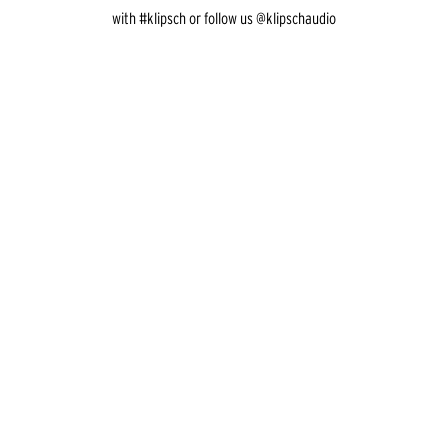
with #klipsch or follow us @klipschaudio
Media Carousel
Carousel with product photos. Use the previous and next buttons to